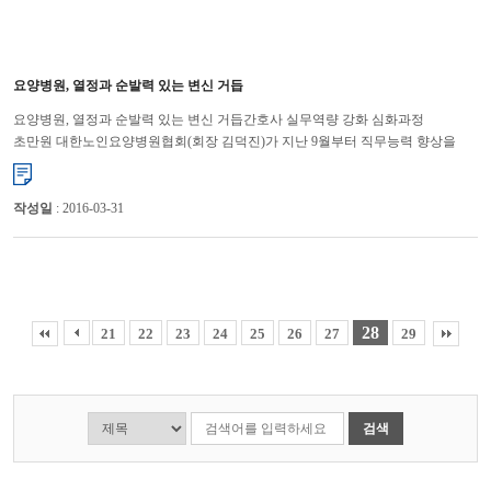
요양병원, 열정과 순발력 있는 변신 거듭
요양병원, 열정과 순발력 있는 변신 거듭간호사 실무역량 강화 심화과정
초만원 대한노인요양병원협회(회장 김덕진)가 지난 9월부터 직무능력 향상을
통해 경쟁력 강화를 목적으로 매월 실무자 교육을 개강 하여 병...
작성일
: 2016-03-31
28
21
22
23
24
25
26
27
29
검색