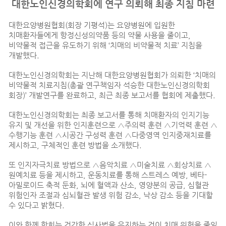
대한노인신경의학회에 연구 의뢰해 최종 지침 마련
대한요양병원협회(회장 기평석)는 요양병원에 입원한
치매환자들에게 항정신성의약품 등의 약물 사용을 줄이고,
비약물적 접근을 유도하기 위해 ‘치매의 비약물적 치료’ 지침을
개발했다.
대한노인신경의학회는 지난해 대한요양병원협회가 의뢰한 ‘치매의
비약물적 치료지침(총괄 연구책임자 석승한 대한노인신경의학회
회장)’ 개발연구를 완료하고, 최근 최종 보고서를 협회에 제출했다.
대한노인신경의학회는 최종 보고서를 통해 치매환자의 인지기능
유지 및 개선을 위한 인지훈련으로 △주의력 훈련 △기억력 훈련 △
수행기능 훈련 △시공간 구성력 훈련 △다중영역 인지중재치료를
제시하고, 구체적인 훈련 방법을 소개했다.
또 인지자극치료 방법으로 △음악치료 △미술치료 △회상치료 △
원예치료 등을 제시하고, 운동치료를 통해 스트레스 예방, 베타-
아밀로이드 축적 둔화, 뇌에 혈액과 산소, 영양분의 공급, 심혈관
위험인자 조절과 심뇌혈관 발생 위험 감소, 낙상 감소 등을 기대할
수 있다고 밝혔다.
이와 함께 학회는 건강한 식사법을 유지하는 것이 치매 위험을 줄일