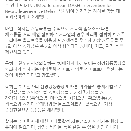
수 있다며 MIND(Mediterranean-DASH Intervention for
Neurodegenerative Delay) 식사법이 인지기능 저하를 막는 데
효과적이라고 소개했다.
마인드식사는 △통곡류를 주식으로 △녹색 잎채소와 다른
채소류를 거의 매일 섭취하며 △과일의 경우 베리류 섭취하며 △주
요리에는 올리브유를 이용하며 △생선을 주 1회 이상 △두류를 주
3회 이상 △가금류 주 2회 이상 섭취하며 △버터, 치즈, 튀김 등은
제한하고 있다.
특히 대한노인신경의학회는 “치매환자에서 보이는 신경행동증상을
완화하기 위해서는 비약물학적 치료가 약물적 치료보다 우선되는
것이 바람직하다”고 강조했다.
학회는 치매환자의 신경행동증상에 따른 비약물적 중재기법으로
△현실요법 △인정요법 △회상요법 △가상존재요법 △
감각자극요법(음악요법, 미술요법, 향기요법, 광요법 등) △
행동요법 △기타 중재방법(동물보조치료법, 활동요법, 가상,
증상현실요법 등) 등을 제시했다.
학회는 치매환자에 대한 비약물학적 치료요법이 인지기능 향상 및
유지에 필요하며, 항정신병약물 등을 줄일 수 있을 뿐만 아니라