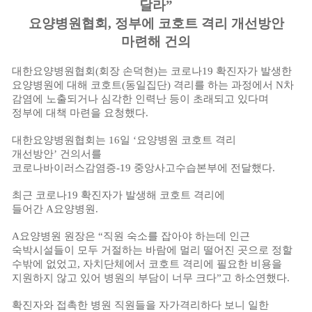
달라
”
요양병원협회
,
정부에 코호트 격리 개선방안
마련해 건의
대한요양병원협회
(
회장 손덕현
)
는 코로나
19
확진자가 발생한
요양병원에 대해 코호트
(
동일집단
)
격리를 하는 과정에서
N
차
감염에 노출되거나 심각한 인력난 등이 초래되고 있다며
정부에 대책 마련을 요청했다
.
대한요양병원협회는
16
일
‘
요양병원 코호트 격리
개선방안
’
건의서를
코로나바이러스감염증
-19
중앙사고수습본부에 전달했다
.
최근 코로나
19
확진자가 발생해 코호트 격리에
들어간
A
요양병원
.
A
요양병원 원장은
“
직원 숙소를 잡아야 하는데 인근
숙박시설들이 모두 거절하는 바람에 멀리 떨어진 곳으로 정할
수밖에 없었고
,
자치단체에서 코호트 격리에 필요한 비용을
지원하지 않고 있어 병원의 부담이 너무 크다
”
고 하소연했다
.
확진자와 접촉한 병원 직원들을 자가격리하다 보니 일한