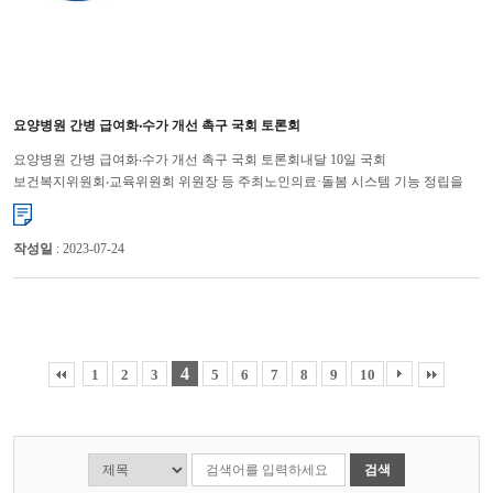
요양병원 간병 급여화‧수가 개선 촉구 국회 토론회
요양병원 간병 급여화‧수가 개선 촉구 국회 토론회내달 10일 국회
보건복지위원회‧교육위원회 위원장 등 주최노인의료·돌봄 시스템 기능 정립을
위해 문제점, 대안 논의대한요양병원협회는 간병 급여화, 일당정액수가 개�...
작성일
: 2023-07-24
4
1
2
3
5
6
7
8
9
10
검색