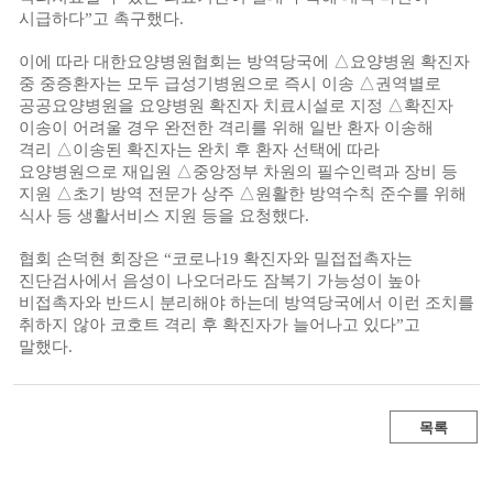
시급하다
”
고 촉구했다
.
이에 따라 대한요양병원협회는 방역당국에
△
요양병원 확진자
중 중증환자는 모두 급성기병원으로 즉시 이송
△
권역별로
공공요양병원을 요양병원 확진자 치료시설로 지정
△
확진자
이송이 어려울 경우 완전한 격리를 위해 일반 환자 이송해
격리
△
이송된 확진자는 완치 후 환자 선택에 따라
요양병원으로 재입원
△
중앙정부 차원의 필수인력과 장비 등
지원
△
초기 방역 전문가 상주
△
원활한 방역수칙 준수를 위해
식사 등 생활서비스 지원 등을 요청했다
.
협회 손덕현 회장은
“
코로나
19
확진자와 밀접접촉자는
진단검사에서 음성이 나오더라도 잠복기 가능성이 높아
비접촉자와 반드시 분리해야 하는데 방역당국에서 이런 조치를
취하지 않아 코호트 격리 후 확진자가 늘어나고 있다
”
고
말했다
.
목록