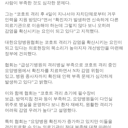
사람이 부족한 것도 심각한 문제다
.
그는
“
코호트 격리 후
4
일이 지나서야 자치단체로부터 겨우
인력을 지원 받았다
”
면서
“
확진자가 발생하면 신속하게 다른
의료기관으로 이송해야 하는데 그렇지 않다 보니 오히려
감염을 확산시키는 요인이 되고 있다
”
고 지적했다
.
대한요양병원협회는 코호트 격리가 감염을 확산시키는 요인이
되고 있다는 의료현장의 목소리가 높아지자 개선방안을 마련해
정부에 건의했다
.
협회는
“
급성기병원의 격리병실 부족으로 코호트 격리 중인
요양병원에서 확진자를 치료하면서
N
차 감염 위험이
있고
,
병원 종사자까지 확진돼 인력 부족 문제가 심각하게
발생하고 있다
”
고 밝혔다
.
이와 함께 협회는
“
코호트 격리 초기에 필수장비
보급
,
방역지침 전파 등이 부족하고
,
요양병원들이 다인실
위주로 병실을 운영하다 보니 환자 재배치
,
원활한 격리가
어려워 감염 우려가 높다
”
고 설명했다
.
특히 협회는
“
요양병원 확진자가 증가하고 있지만 이들을
격리치료할 수 있는 의료기관이 절대 부족해 대책 마련이