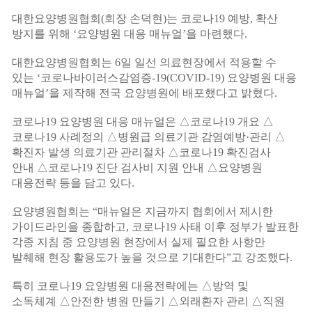
대한요양병원협회
(
회장 손덕현
)
는 코로나
19
예방
,
확산
방지를 위해
‘
요양병원 대응 매뉴얼
’
을 마련했다
.
대한요양병원협회는
6
일 일선 의료현장에서 적용할 수
있는
‘
코로나바이러스감염증
-19(COVID-19)
요양병원 대응
매뉴얼
’
을 제작해 전국 요양병원에 배포했다고 밝혔다
.
코로나
19
요양병원 대응 매뉴얼은
△
코로나
19
개요
△
코로나
19
사례정의
△
병원급 의료기관 감염예방
·
관리
△
확진자 발생 의료기관 관리절차
△
코로나
19
확진검사
안내
△
코로나
19
진단 검사비 지원 안내
△
요양병원
대응전략 등을 담고 있다
.
요양병원협회는
“
매뉴얼은 지금까지 협회에서 제시한
가이드라인을 종합하고
,
코로나
19
사태 이후 정부가 발표한
각종 지침 중 요양병원 현장에서 실제 필요한 사항만
발췌해 현장 활용도가 높을 것으로 기대한다
”
고 강조했다
.
특히 코로나
19
요양병원 대응전략에는
△
방역 및
소독체계
△
안전한 병원 만들기
△
외래환자 관리
△
직원