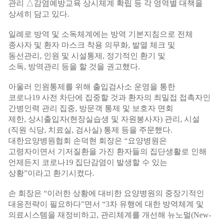
관리
△
감염예방교육 상시체계 확립 등 각 영역별 대책을
상세히 담고 있다
.
일례로 방역 및 소독체계에는 방역 기본지침으로 전체
종사자 및 환자 마스크 착용 의무화
,
발열 체크 및
동선관리
,
인원 및 시설통제
,
정기적인 환기 및
소독
,
방역관리 등을 할 것을 권고했다
.
아울러 인원통제를 위해 출입검사소 운영을 통한
코로나
19
사전 차단에 집중할 것과 환자의 최밀접 접촉자인
간병인력 관리 집중
,
방문객 통제 및 보호자 면회
제한
,
상시출입자
(
현장실습생 및 자원봉사자
)
관리
,
시설
(
직원 식당
,
치료실
,
검사실
)
통제 등을 주문했다
.
대한요양병원협회 손덕현 회장은
“
요양병원은
고령자이면서 기저질환을 가진 환자들의 집단생활로 인해
언제든지 코로나
19
집단감염이 발생할 수 있는
상황
”
이라고 환기시켰다
.
손 회장은
“
이러한 상황에 대비한 요양병원의 중장기적인
대응전략이 필요하다
”
면서
“3
차 유행에 대한 방역체계 및
의료시스템을 재정비하고
,
관리체계를 개선해 뉴노멀
(New-