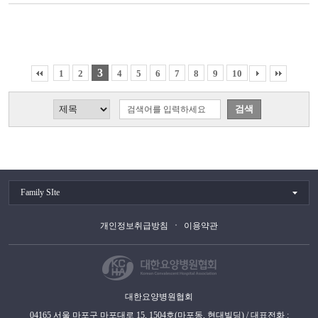
3
1
2
4
5
6
7
8
9
10
Family SIte
개인정보취급방침
이용약관
대한요양병원협회
04165 서울 마포구 마포대로 15, 1504호(마포동, 현대빌딩) / 대표전화 :